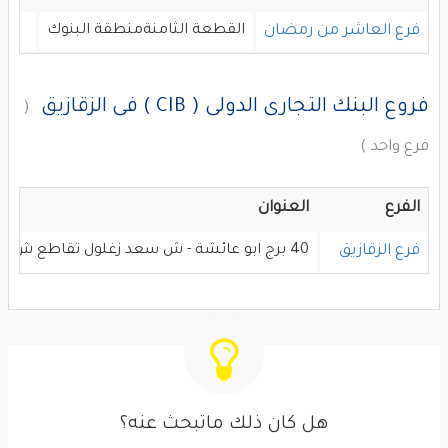
فرع العاشر من رمضان
القطعة الثامنةمنطقة البنوك
914
فروع البنك التجارى الدولى ( CIB ) فى الزقازيق
(
فرع واحد )
الفرع
العنوان
فرع الزقازيق
40 برج ابو عائشة - ش سعد زغلول تقاطع ش عبد العزيز اباظة
هل كان ذلك ماتبحث عنه؟