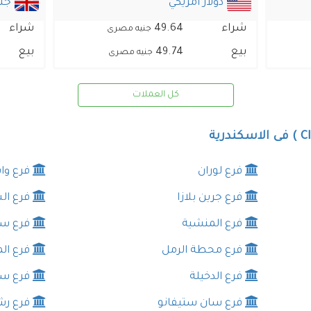
دولار امريكي
جني
شراء
49.64
شراء
جنيه مصرى
بيع
49.74
بيع
جنيه مصرى
كل العملات
فرع لوران
فرع واب
فرع جرين بلازا
فرع ا
فرع المنشية
فرع سب
فرع محطة الرمل
فرع ال
فرع الدخيلة
فرع س
فرع سان ستيفانو
فرع ر