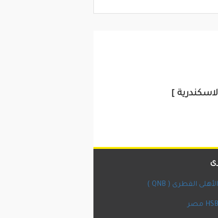
ى
أهلى القطرى ( QNB )