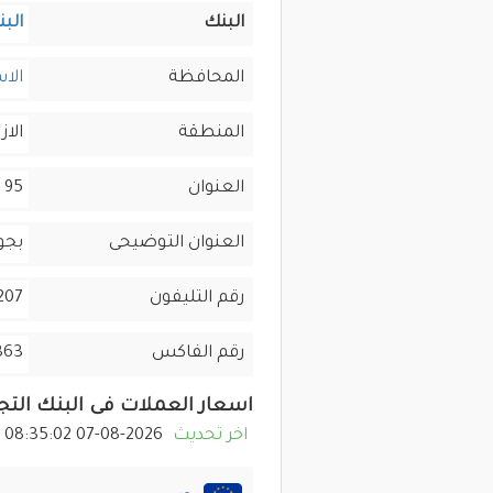
البنك
البن
المحافظة
الا
المنطقة
الاز
العنوان
95 برج السلسلة، طريق الجيش
العنوان التوضيحى
بجو
رقم التليفون
03-4830-821
رقم الفاكس
363
اسعار العملات فى البنك التجارى ا
اخر تحديث
2026-08-07 08:35:02