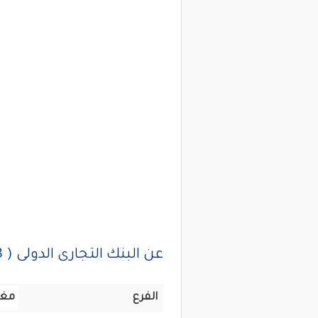
عن البنك التجارى الدولى ( CIB ) مغلق للتجديدات
الفرع
مغل