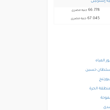
ه إسترلينى
66.778
جنيه مصرى
67.045
جنيه مصرى
ور المياه
لسلطان حسين
ورتنج
منطقة الحرة
موحة
شدى