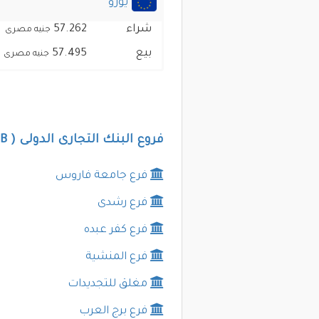
يورو
شراء
57.262
جنيه مصرى
بيع
57.495
جنيه مصرى
فروع البنك التجارى الدولى ( CIB ) فى الاسكندرية
فرع جامعة فاروس
فرع رشدى
فرع كفر عبده
فرع المنشية
مغلق للتجديدات
فرع برج العرب