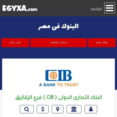
القائمة
البنوك فى مصر
بنوك مصر
اسعار العملات
اقرب بنك
البنك التجارى الدولى ( CIB ) فرع الزقازيق