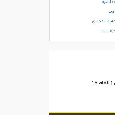
قطامية
روت
هرة المعادى
رم عبيد