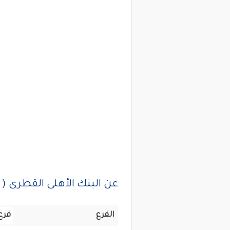
عن البنك الأهلى القطرى ( QNB ) فرع متحف المنيل
الفرع
فرع