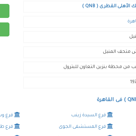
ك الأهلى القطرى ( QNB )
هرة
نيل
ب من محطة بنزين التعاون للبترول
19
فرع السيدة زينب
فرع وس
فرع المستشفى الجوى
فرع طر