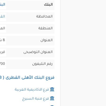
البنك
البن
المحافظة
القا
المنطقة
الم
العنوان
8 ش متحف المنيل
العنوان التوضيحى
قري
رقم التليفون
700
فروع البنك الأهلى القطرى ( QNB ) فى القاهرة
فرع الاكاديمية العربية
فرع منية السيرج