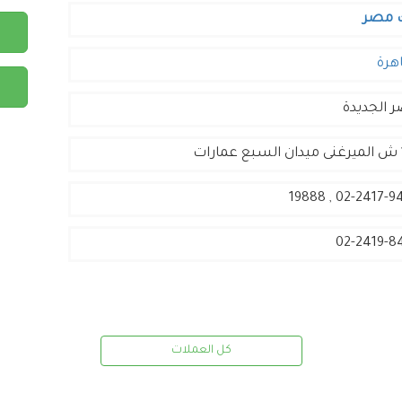
 مصر
هرة
 الجديدة
02-2417-9494 , 
02-2419-8
كل العملات