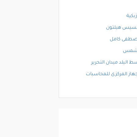
زبكية
مسيس هيلتون
صطفى كامل
لشمس
 البلد ميدان التحرير
جهاز المركزى للمحاسبات