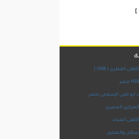
]
ى
أهلى القطرى ( QNB )
ابو ظبى الإسلامى مصر
المركزى المصرى
لأهلى المتحد
اسكان والتعمير