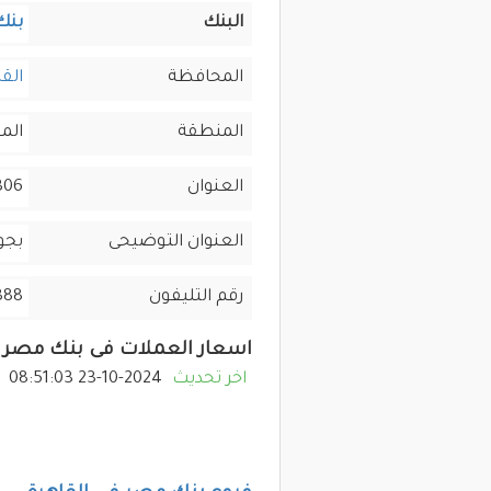
البنك
بنك
المحافظة
القا
المنطقة
الم
العنوان
306 كورنيش النيل كورنيش ا
العنوان التوضيحى
بجو
رقم التليفون
888
اسعار العملات فى بنك مصر
اخر تحديث
2024-10-23 08:51:03