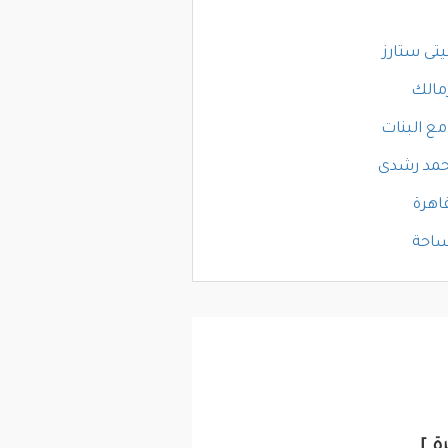
تى ستارز
زمالك
مع البنات
حمد رشدى
اهرة
ساحة
ة ]