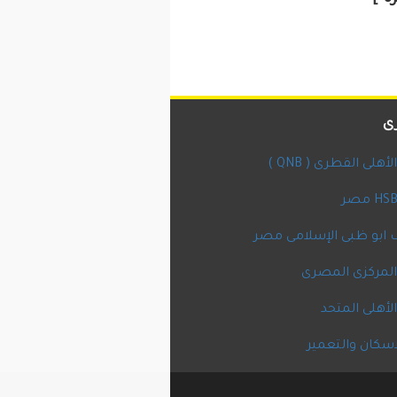
ى
أهلى القطرى ( QNB )
ابو ظبى الإسلامى مصر
المركزى المصرى
لأهلى المتحد
اسكان والتعمير