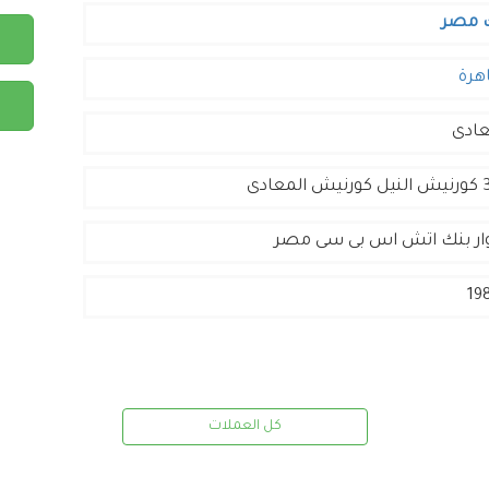
 مصر
هرة
عادى
لمعادى
ار بنك اتش اس بى سى مصر
19
كل العملات