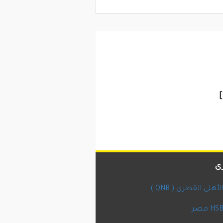
]
ى
أهلى القطرى ( QNB )