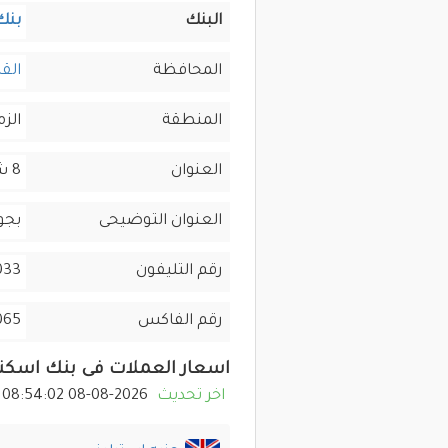
البنك
بنك
المحافظة
القا
المنطقة
الز
العنوان
8 ش الكامل محمد
العنوان التوضيحى
بجوا
رقم التليفون
2117 , 02-2736-3275
رقم الفاكس
065
اسعار العملات فى بنك اسكند
اخر تحديث
2026-08-08 08:54:02