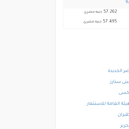
و
57.262
جنيه مصرى
57.495
جنيه مصرى
ر الجديدة
تى ستارز
وكسى
يئة العامة للاستثمار
طيران
حرير