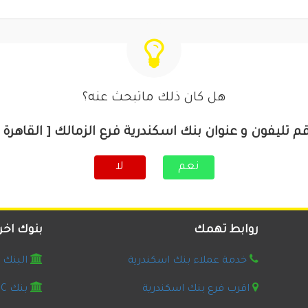
هل كان ذلك ماتبحث عنه؟
م تليفون و عنوان بنك اسكندرية فرع الزمالك [ القاهرة 
نعم
لا
روابط تهمك
بنوك اخر
خدمة عملاء بنك اسكندرية
البنك ال
اقرب فرع بنك اسكندرية
بنك HSBC مصر