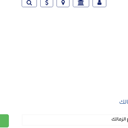
الك
 الزمالك