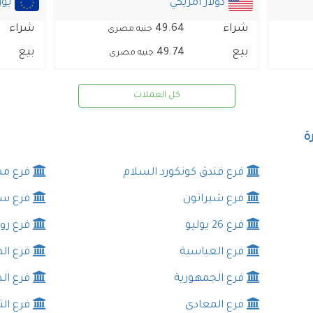
دولار امريكي
يور
شراء
49.64
شراء
جنيه مصرى
بيع
49.74
بيع
جنيه مصرى
كل العملات
ة
فرع فندق كونكورد السلام
فرع مص
فرع شيراتون
فرع سي
فرع 26 يوليو
فرع ر
فرع العباسية
فرع اله
فرع الجمهورية
فرع ال
فرع المعادى
فرع الت