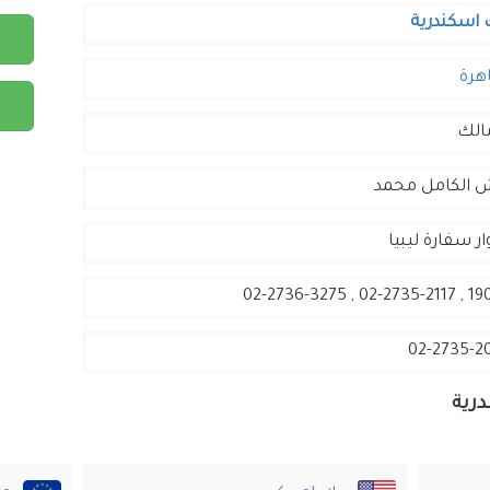
 اسكندرية
هرة
مالك
ر سفارة ليبيا
19033 , 02-2735-
02-2735-2
رية