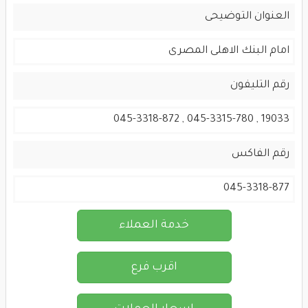
العنوان التوضيحى
امام البنك الاهلى المصرى
رقم التليفون
19033 , 045-3315-780 , 045-3318-872
رقم الفاكس
045-3318-877
خدمة العملاء
اقرب فرع