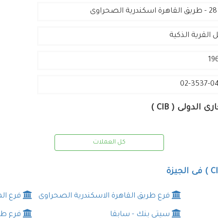
وى
 القرية الذكية
19
02-3537-0
لدولى ( CIB )
كل العملات
فرع طريق القاهرة الاسكندرية الصحراوى
فرع ال
سيتى بنك - سابقا
فرع طر