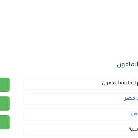
لمامون
 الخليفة المامون
 مصر
هرة
سية