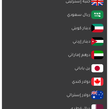
جنيه إسترلينى
ريال سعودي
دينار كويتي
دينار إردني
درهم إماراتي
ين ياباني
دولار كندي
دولار إسترالي
ريال قطري