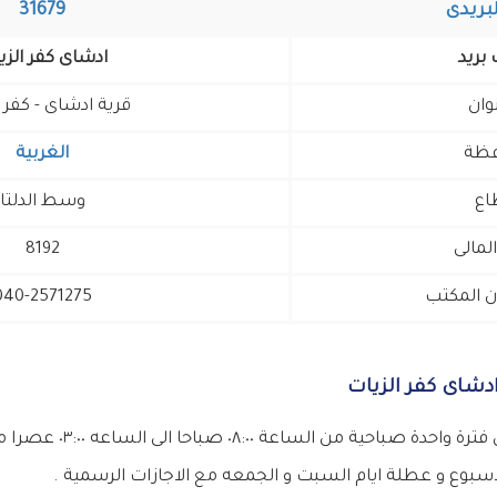
لبريدى
31679
بريد
ادشاى كفر الزي
وان
قرية ادشاى - كفر 
فظة
الغربية
اع
وسط الدلتا
المالى
8192
ن المكتب
040-2571275
دشاى كفر الزيات
يعمل فترة واحدة صباحي
بوع و عطلة ايام السبت و الجمعه مع الاجازات الرسمية .