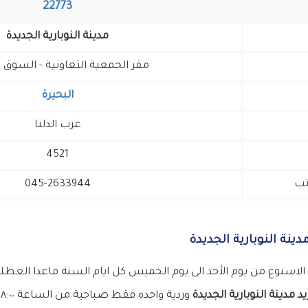
22773
مدينة النوبارية الجديدة
مقر الجمعية التعاونية - السوق ا
البحيرة
غرب الدلتا
4521
تب
045-2633944
ينة النوبارية الجديدة
اسبوع من يوم الأحد الى يوم الخميس كل ايام السنه ماعدا العطلا
د مدينة النوبارية الجديدة
وردية واحده فقط صباحية من الساعة ٠٨:٠٠ صباحا الى الساعه ٠٣:٠٠ عصرا .