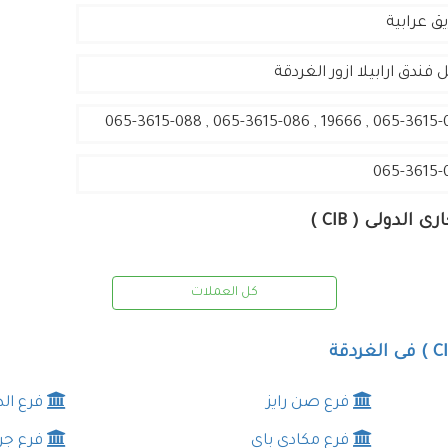
ق عرابية
 فندق ارابيلا ازور الغردقة
065-3615-087 , 19666 , 065-3615-086 , 
065-3615-
لدولى ( CIB )
كل العملات
فرع صن رايز
فرع الد
فرع مكادى باى
فرع جرا