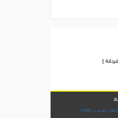
ى
أهلى القطرى ( QNB )