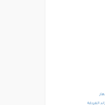
هار
ند الغردقة