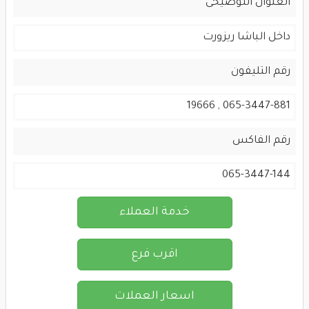
العنوان التوضيحى
داخل الباشا ريزورت
رقم التليفون
065-3447-881 , 19666
رقم الفاكس
065-3447-144
خدمة العملاء
اقرب فرع
اسعار العملات