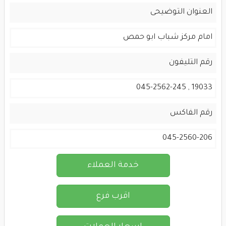
العنوان التوضيحى
امام مركز شباب ابو حمص
رقم التليفون
19033 , 045-2562-245
رقم الفاكس
045-2560-206
خدمة العملاء
اقرب فرع