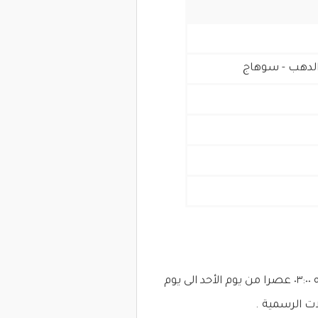
و الدهب - سوهاج
يعمل وردية واحده فقط صباحية من الساعة ٠٨:٠٠ صباحا الى الساعه ٠٣:٠٠ عصرا من يوم الأحد الى يوم
ت الرسمية .